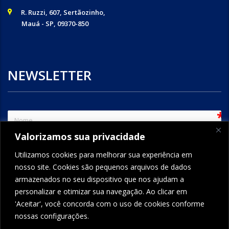
R. Ruzzi, 607, Sertãozinho,
Mauá - SP, 09370-850
NEWSLETTER
sem
Valorizamos sua privacidade
e-mail
Utilizamos cookies para melhorar sua experiência em
nosso site. Cookies são pequenos arquivos de dados
armazenados no seu dispositivo que nos ajudam a
ENVIAR
personalizar e otimizar sua navegação. Ao clicar em
'Aceitar', você concorda com o uso de cookies conforme
nossas configurações.
FORMCRAFT - WORDPRESS FORM BUILDER