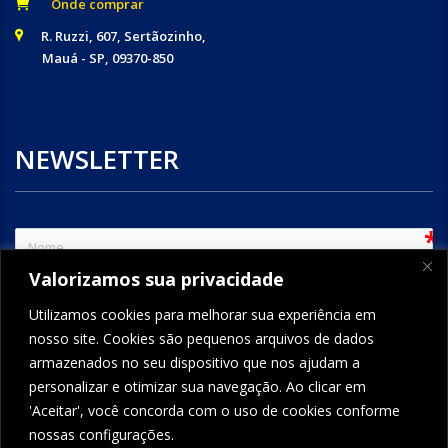
Onde comprar
R. Ruzzi, 607, Sertãozinho,
Mauá - SP, 09370-850
NEWSLETTER
sem
Valorizamos sua privacidade
e-mail
Utilizamos cookies para melhorar sua experiência em
nosso site. Cookies são pequenos arquivos de dados
armazenados no seu dispositivo que nos ajudam a
ENVIAR
personalizar e otimizar sua navegação. Ao clicar em
'Aceitar', você concorda com o uso de cookies conforme
nossas configurações.
FORMCRAFT - WORDPRESS FORM BUILDER