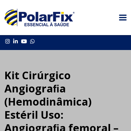
Kit Cirúrgico
Angiograﬁa
(Hemodinâmica)
Estéril Uso:
Angiograﬁa femoral –