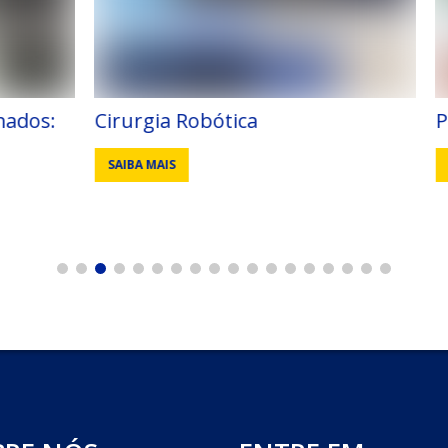
bótica
Principais fases da cic
SAIBA MAIS