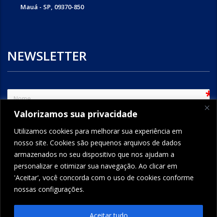
Mauá - SP, 09370-850
NEWSLETTER
sem
Valorizamos sua privacidade
e-mail
Utilizamos cookies para melhorar sua experiência em
nosso site. Cookies são pequenos arquivos de dados
armazenados no seu dispositivo que nos ajudam a
ENVIAR
personalizar e otimizar sua navegação. Ao clicar em
'Aceitar', você concorda com o uso de cookies conforme
nossas configurações.
FORMCRAFT - WORDPRESS FORM BUILDER
Aceitar tudo