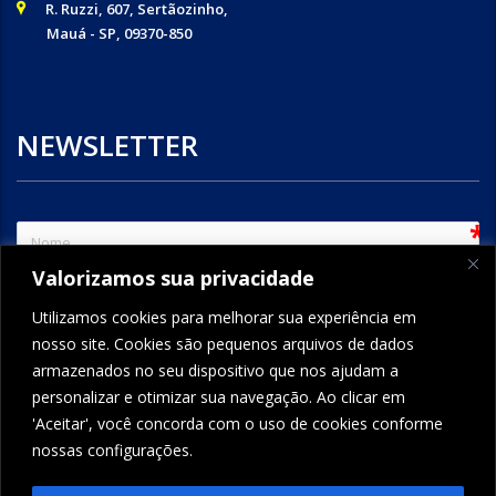
R. Ruzzi, 607, Sertãozinho,
Mauá - SP, 09370-850
NEWSLETTER
sem
Valorizamos sua privacidade
e-mail
Utilizamos cookies para melhorar sua experiência em
nosso site. Cookies são pequenos arquivos de dados
armazenados no seu dispositivo que nos ajudam a
ENVIAR
personalizar e otimizar sua navegação. Ao clicar em
'Aceitar', você concorda com o uso de cookies conforme
nossas configurações.
FORMCRAFT - WORDPRESS FORM BUILDER