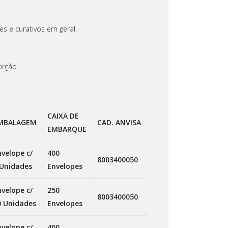
s e curativos em geral.
orção.
CAIXA DE
MBALAGEM
CAD. ANVISA
EMBARQUE
nvelope c/
400
8003400050
 Unidades
Envelopes
nvelope c/
250
8003400050
0 Unidades
Envelopes
nvelope c/
400