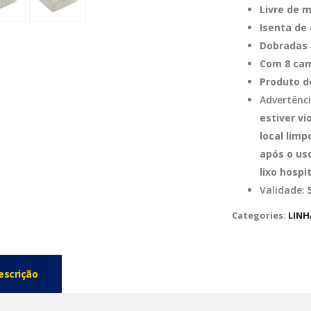
Livre de 
Isenta de 
Dobradas 
Com 8 cam
Produto d
Advertênci
estiver v
local lim
após o us
lixo hospit
Validade:
5
Categories:
LINH
escrição