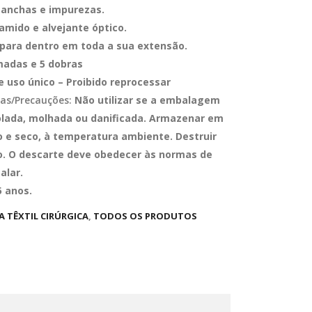
manchas e impurezas.
amido e alvejante óptico.
para dentro em toda a sua extensão.
adas e 5 dobras
e uso único – Proibido reprocessar
as/Precauções:
Não utilizar se a embalagem
iolada, molhada ou danificada. Armazenar em
po e seco, à temperatura ambiente. Destruir
o. O descarte deve obedecer às normas de
alar.
 anos.
A TÊXTIL CIRÚRGICA
,
TODOS OS PRODUTOS