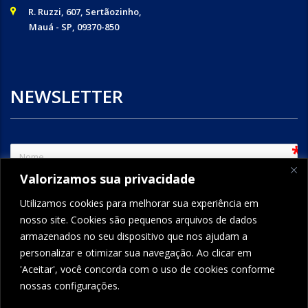
R. Ruzzi, 607, Sertãozinho,
Mauá - SP, 09370-850
NEWSLETTER
sem
Valorizamos sua privacidade
e-mail
Utilizamos cookies para melhorar sua experiência em
nosso site. Cookies são pequenos arquivos de dados
armazenados no seu dispositivo que nos ajudam a
ENVIAR
personalizar e otimizar sua navegação. Ao clicar em
'Aceitar', você concorda com o uso de cookies conforme
nossas configurações.
FORMCRAFT - WORDPRESS FORM BUILDER