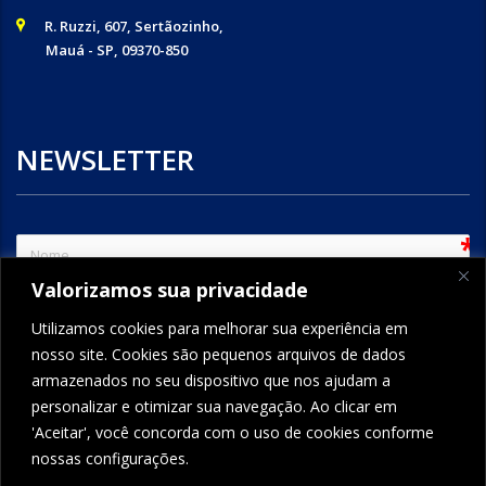
R. Ruzzi, 607, Sertãozinho,
Mauá - SP, 09370-850
NEWSLETTER
sem
Valorizamos sua privacidade
e-mail
Utilizamos cookies para melhorar sua experiência em
nosso site. Cookies são pequenos arquivos de dados
armazenados no seu dispositivo que nos ajudam a
ENVIAR
personalizar e otimizar sua navegação. Ao clicar em
'Aceitar', você concorda com o uso de cookies conforme
nossas configurações.
FORMCRAFT - WORDPRESS FORM BUILDER