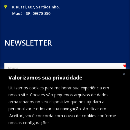
R. Ruzzi, 607, Sertãozinho,
Mauá - SP, 09370-850
NEWSLETTER
sem
Valorizamos sua privacidade
e-mail
Utilizamos cookies para melhorar sua experiência em
nosso site. Cookies são pequenos arquivos de dados
armazenados no seu dispositivo que nos ajudam a
ENVIAR
personalizar e otimizar sua navegação. Ao clicar em
'Aceitar', você concorda com o uso de cookies conforme
nossas configurações.
FORMCRAFT - WORDPRESS FORM BUILDER