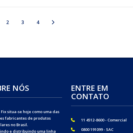
2
3
4
BRE NÓS
ENTRE EM
CONTATO
 Fix situa-se hoje como uma das
es fabricantes de produtos
11 4512-8600 - Comercial
lares no Brasil.
0800 191099 - SAC
indo e distribuindo uma linha