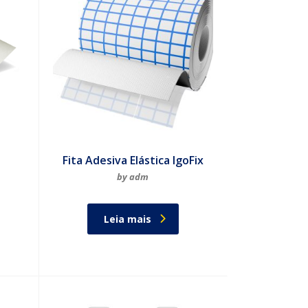
Fita Adesiva Elástica IgoFix
by adm
Leia mais