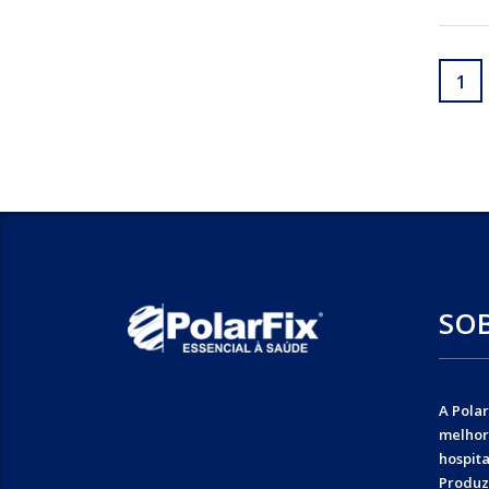
1
SO
A Polar
melhor
hospita
Produz