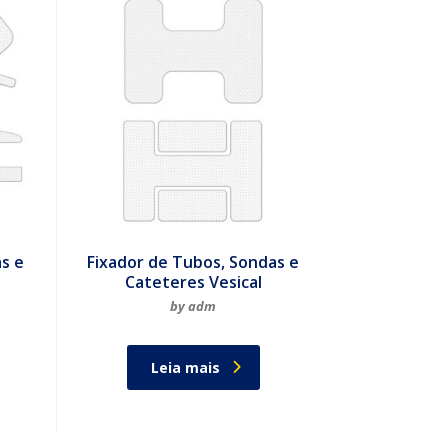
as e
Fixador de Tubos, Sondas e
Cateteres Vesical
by adm
Leia mais