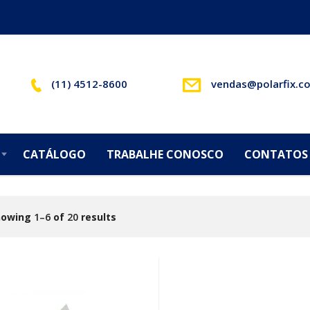
(11) 4512-8600
vendas@polarfix.c
CATÁLOGO
TRABALHE CONOSCO
CONTATOS
howing
1–6
of
20
results