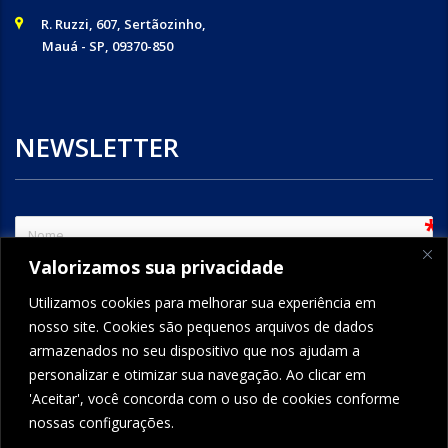
R. Ruzzi, 607, Sertãozinho,
Mauá - SP, 09370-850
NEWSLETTER
sem
Valorizamos sua privacidade
e-mail
Utilizamos cookies para melhorar sua experiência em
nosso site. Cookies são pequenos arquivos de dados
armazenados no seu dispositivo que nos ajudam a
ENVIAR
personalizar e otimizar sua navegação. Ao clicar em
'Aceitar', você concorda com o uso de cookies conforme
nossas configurações.
FORMCRAFT - WORDPRESS FORM BUILDER