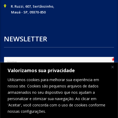
R. Ruzzi, 607, Sertãozinho,
Mauá - SP, 09370-850
NEWSLETTER
sem
Valorizamos sua privacidade
e-mail
Utilizamos cookies para melhorar sua experiência em
nosso site. Cookies são pequenos arquivos de dados
armazenados no seu dispositivo que nos ajudam a
ENVIAR
personalizar e otimizar sua navegação. Ao clicar em
'Aceitar', você concorda com o uso de cookies conforme
nossas configurações.
FORMCRAFT - WORDPRESS FORM BUILDER