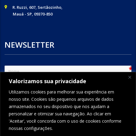
R. Ruzzi, 607, Sertãozinho,
Mauá - SP, 09370-850
NEWSLETTER
sem
Valorizamos sua privacidade
e-mail
Utilizamos cookies para melhorar sua experiência em
nosso site. Cookies são pequenos arquivos de dados
armazenados no seu dispositivo que nos ajudam a
ENVIAR
personalizar e otimizar sua navegação. Ao clicar em
'Aceitar', você concorda com o uso de cookies conforme
nossas configurações.
FORMCRAFT - WORDPRESS FORM BUILDER