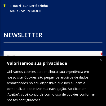
R. Ruzzi, 607, Sertãozinho,
Mauá - SP, 09370-850
NEWSLETTER
sem
Valorizamos sua privacidade
e-mail
Utilizamos cookies para melhorar sua experiência em
nosso site. Cookies são pequenos arquivos de dados
armazenados no seu dispositivo que nos ajudam a
ENVIAR
personalizar e otimizar sua navegação. Ao clicar em
'Aceitar', você concorda com o uso de cookies conforme
nossas configurações.
FORMCRAFT - WORDPRESS FORM BUILDER