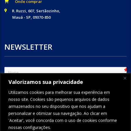
Onde comprar
R. Ruzzi, 607, Sertãozinho,
Mauá - SP, 09370-850
NEWSLETTER
sem
Valorizamos sua privacidade
e-mail
Utilizamos cookies para melhorar sua experiência em
nosso site. Cookies são pequenos arquivos de dados
armazenados no seu dispositivo que nos ajudam a
ENVIAR
personalizar e otimizar sua navegação. Ao clicar em
'Aceitar', você concorda com o uso de cookies conforme
nossas configurações.
FORMCRAFT - WORDPRESS FORM BUILDER