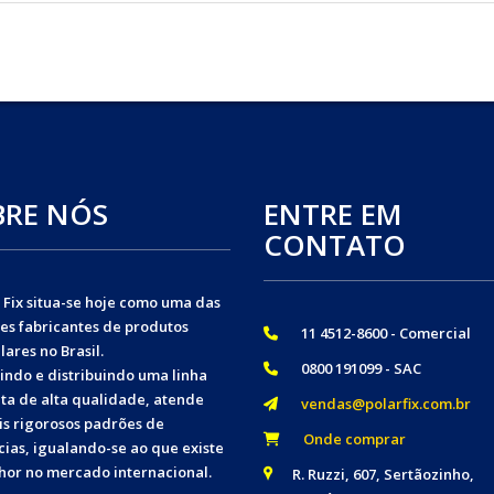
BRE NÓS
ENTRE EM
CONTATO
 Fix situa-se hoje como uma das
es fabricantes de produtos
11 4512-8600 - Comercial
lares no Brasil.
0800 191099 - SAC
indo e distribuindo uma linha
ta de alta qualidade, atende
vendas@polarfix.com.br
is rigorosos padrões de
Onde comprar
ias, igualando-se ao que existe
hor no mercado internacional.
R. Ruzzi, 607, Sertãozinho,