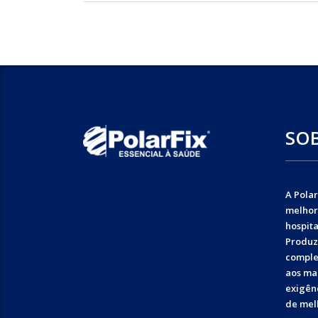
SO
A Polar
melhor
hospita
Produz
comple
aos ma
exigênc
de mel