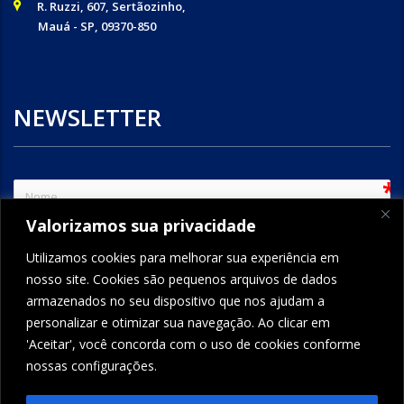
R. Ruzzi, 607, Sertãozinho,
Mauá - SP, 09370-850
NEWSLETTER
sem
Valorizamos sua privacidade
e-mail
Utilizamos cookies para melhorar sua experiência em
nosso site. Cookies são pequenos arquivos de dados
armazenados no seu dispositivo que nos ajudam a
ENVIAR
personalizar e otimizar sua navegação. Ao clicar em
'Aceitar', você concorda com o uso de cookies conforme
nossas configurações.
FORMCRAFT - WORDPRESS FORM BUILDER