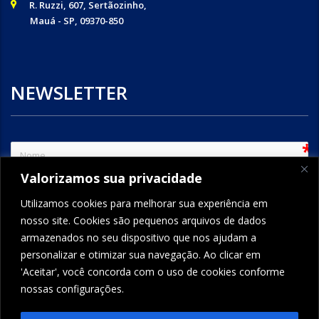
R. Ruzzi, 607, Sertãozinho,
Mauá - SP, 09370-850
NEWSLETTER
sem
Valorizamos sua privacidade
e-mail
Utilizamos cookies para melhorar sua experiência em
nosso site. Cookies são pequenos arquivos de dados
armazenados no seu dispositivo que nos ajudam a
ENVIAR
personalizar e otimizar sua navegação. Ao clicar em
'Aceitar', você concorda com o uso de cookies conforme
nossas configurações.
FORMCRAFT - WORDPRESS FORM BUILDER