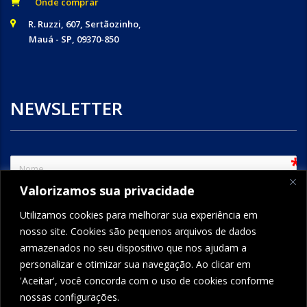
Onde comprar
R. Ruzzi, 607, Sertãozinho,
Mauá - SP, 09370-850
NEWSLETTER
sem
Valorizamos sua privacidade
e-mail
Utilizamos cookies para melhorar sua experiência em
nosso site. Cookies são pequenos arquivos de dados
armazenados no seu dispositivo que nos ajudam a
ENVIAR
personalizar e otimizar sua navegação. Ao clicar em
'Aceitar', você concorda com o uso de cookies conforme
nossas configurações.
FORMCRAFT - WORDPRESS FORM BUILDER