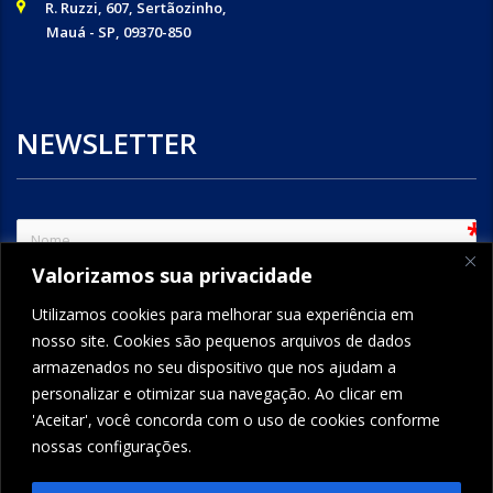
R. Ruzzi, 607, Sertãozinho,
Mauá - SP, 09370-850
NEWSLETTER
sem
Valorizamos sua privacidade
e-mail
Utilizamos cookies para melhorar sua experiência em
nosso site. Cookies são pequenos arquivos de dados
armazenados no seu dispositivo que nos ajudam a
ENVIAR
personalizar e otimizar sua navegação. Ao clicar em
'Aceitar', você concorda com o uso de cookies conforme
nossas configurações.
FORMCRAFT - WORDPRESS FORM BUILDER